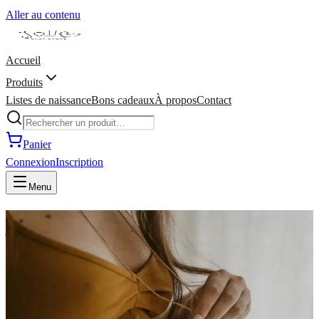
Aller au contenu
Accueil
Produits
Listes de naissance
Bons cadeaux
À propos
Contact
Panier
Connexion
Inscription
Menu
joli coeur baby store | liste de
naissance | Marche-en-
Famenne, Belgique
Bienvenue Chez Joli Coeur