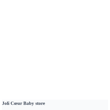
Sweat Bonjour Sand Melange
27,95 €
Nouveau
Pantalon Sand Melange
21,50 €
309
produit
s
trouvé
s
…
1
2
13
Joli Cœur Baby store