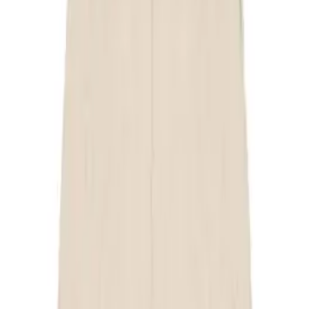
Couverture Sherpa Matcha
25,99 €
Nouveau
Tétine Choochoo 0-6 mois Blush
10,00 €
Nouveau
Combi Oatmeal Melange
35,99 €