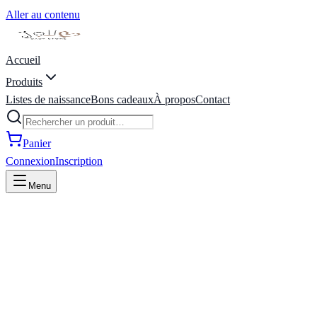
Aller au contenu
Accueil
Produits
Listes de naissance
Bons cadeaux
À propos
Contact
Panier
Connexion
Inscription
Menu
Catalogue
Parcourez l'ensemble de nos produits
Filtres