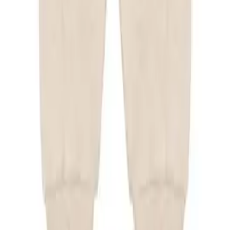
Nouveau
Attache Tétine
22,00 €
Nouveau
Biberon 150ml Coeur Rose
36,00 €
Nouveau
Biberon 150ml Léopard Rose