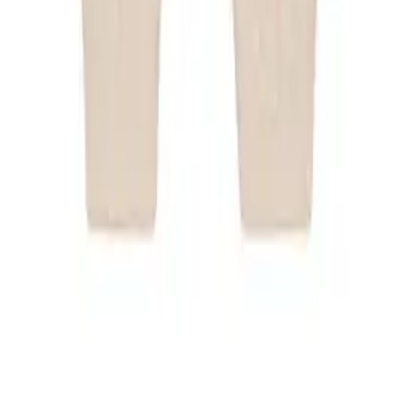
36,00 €
Nouveau
Biberon 240ml Elephant
42,50 €
Nouveau
Biberon 240ml Mocka
37,00 €
Nouveau