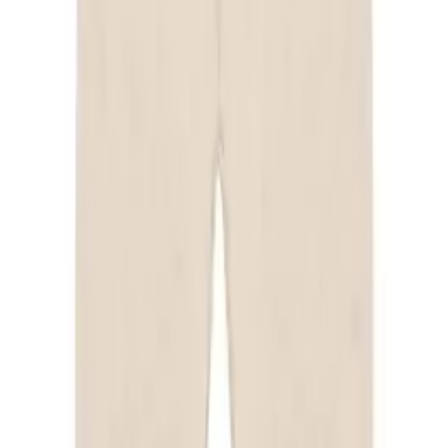
Nouveau
Combi Duck
35,99 €
Nouveau
Legging Duck
21,50 €
Nouveau
Poncho Mi saison Coton beige
49,00 €